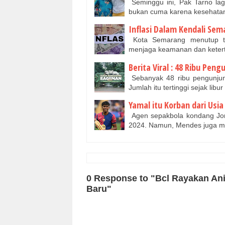
Seminggu ini, Pak Tarno lagi
bukan cuma karena kesehata
Inflasi Dalam Kendali Se
Kota Semarang menutup ta
menjaga keamanan dan ketert
Berita Viral : 48 Ribu Pe
Sebanyak 48 ribu pengunjun
Jumlah itu tertinggi sejak li
Yamal itu Korban dari Us
Agen sepakbola kondang Jor
2024. Namun, Mendes juga m
0 Response to "Bcl Rayakan An
Baru"