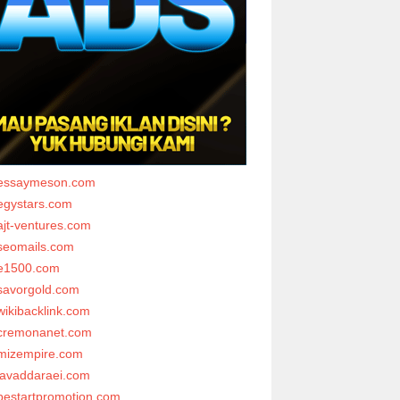
essaymeson.com
egystars.com
ajt-ventures.com
seomails.com
e1500.com
savorgold.com
wikibacklink.com
cremonanet.com
mizempire.com
javaddaraei.com
bestartpromotion.com