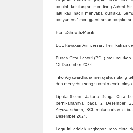
Lagu ini adalah ungkapan rasa cinta 
setelah kehilangan mendiang Ashraf Sincl
lalu kau hadir menyapa duniaku. Semu
senyummu" menggambarkan perjalanan 
HomeShowBizMusik
BCL Rayakan Anniversary Pernikahan d
Bunga Citra Lestari (BCL) meluncurkan 
13 Desember 2024.
Tiko Aryawardhana merayakan ulang ta
dan menyebut sang suami mencintainya s
Liputan6.com, Jakarta Bunga Citra Le
pernikahannya pada 2 Desember 20
Aryawardhana, BCL meluncurkan sebuah
Desember 2024.
Lagu ini adalah ungkapan rasa cinta 