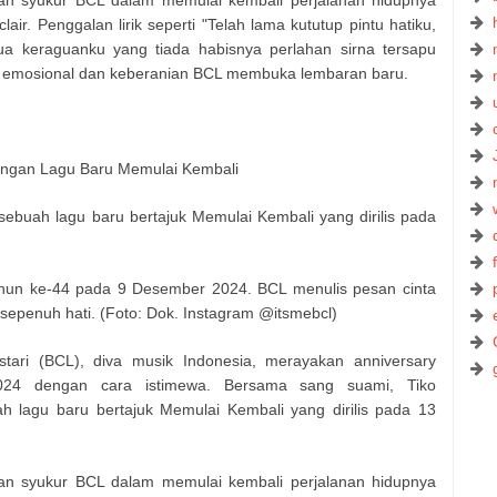
dan syukur BCL dalam memulai kembali perjalanan hidupnya
air. Penggalan lirik seperti "Telah lama kututup pintu hatiku,
a keraguanku yang tiada habisnya perlahan sirna tersapu
emosional dan keberanian BCL membuka lembaran baru.
engan Lagu Baru Memulai Kembali
sebuah lagu baru bertajuk Memulai Kembali yang dirilis pada
hun ke-44 pada 9 Desember 2024. BCL menulis pesan cinta
epenuh hati. (Foto: Dok. Instagram @itsmebcl)
stari (BCL), diva musik Indonesia, merayakan anniversary
24 dengan cara istimewa. Bersama sang suami, Tiko
 lagu baru bertajuk Memulai Kembali yang dirilis pada 13
dan syukur BCL dalam memulai kembali perjalanan hidupnya