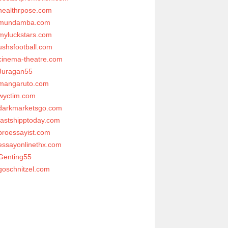
healthrpose.com
mundamba.com
myluckstars.com
ushsfootball.com
cinema-theatre.com
Juragan55
mangaruto.com
wyctim.com
darkmarketsgo.com
fastshipptoday.com
proessayist.com
essayonlinethx.com
Genting55
goschnitzel.com