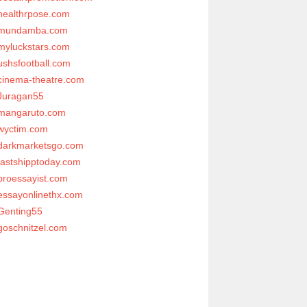
healthrpose.com
mundamba.com
myluckstars.com
ushsfootball.com
cinema-theatre.com
Juragan55
mangaruto.com
wyctim.com
darkmarketsgo.com
fastshipptoday.com
proessayist.com
essayonlinethx.com
Genting55
goschnitzel.com