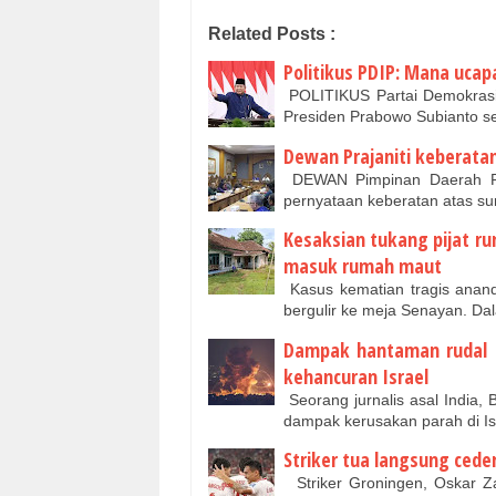
Related Posts :
Politikus PDIP: Mana uca
POLITIKUS Partai Demokras
Presiden Prabowo Subianto 
Dewan Prajaniti keberatan
DEWAN Pimpinan Daerah Praj
pernyataan keberatan atas su
Kesaksian tukang pijat r
masuk rumah maut
Kasus kematian tragis anand
bergulir ke meja Senayan. 
Dampak hantaman rudal Ir
kehancuran Israel
Seorang jurnalis asal India,
dampak kerusakan parah di I
Striker tua langsung cede
Striker Groningen, Oskar Z