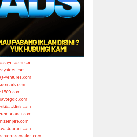
essaymeson.com
egystars.com
ajt-ventures.com
seomails.com
e1500.com
savorgold.com
wikibacklink.com
cremonanet.com
mizempire.com
javaddaraei.com
bestartpromotion.com