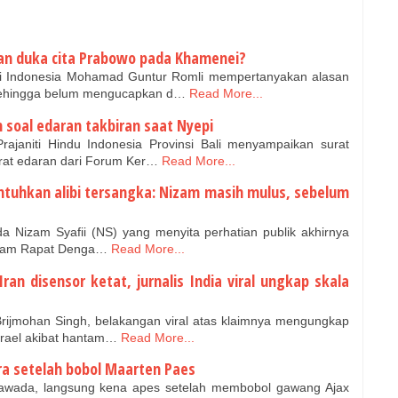
pan duka cita Prabowo pada Khamenei?
i Indonesia Mohamad Guntur Romli mempertanyakan alasan
sehingga belum mengucapkan d…
Read More...
 soal edaran takbiran saat Nyepi
aniti Hindu Indonesia Provinsi Bali menyampaikan surat
rat edaran dari Forum Ker…
Read More...
untuhkan alibi tersangka: Nizam masih mulus, sebelum
a Nizam Syafii (NS) yang menyita perhatian publik akhirnya
Dalam Rapat Denga…
Read More...
an disensor ketat, jurnalis India viral ungkap skala
 Brijmohan Singh, belakangan viral atas klaimnya mengungkap
srael akibat hantam…
Read More...
ra setelah bobol Maarten Paes
awada, langsung kena apes setelah membobol gawang Ajax