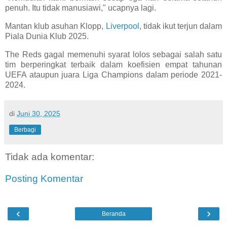
penuh. Itu tidak manusiawi," ucapnya lagi.
Mantan klub asuhan Klopp,
Liverpool
, tidak ikut terjun dalam
Piala Dunia Klub 2025.
The Reds gagal memenuhi syarat lolos sebagai salah satu
tim berperingkat terbaik dalam koefisien empat tahunan
UEFA ataupun juara Liga Champions dalam periode 2021-
2024.
di
Juni 30, 2025
Berbagi
Tidak ada komentar:
Posting Komentar
‹
›
Beranda