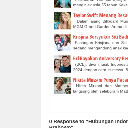
menginjak usia 55 tahun.Kakak
Taylor Swift Menang Besar
Dalam ajang Billboard Musi
MGM Grand Garden Arena di 
Krisjina Bersyukur Siti Ba
Pasangan Krisjiana dan Siti
sedang mengandung anak ked
Bcl Rayakan Aniversary P
(BCL), diva musik Indonesi
2024 dengan cara istimewa. 
Nikita Mirzani Punya Paca
Nikita Mirzani dan Matthew
langsung oleh selebgram Mat
0 Response to "Hubungan Indon
Prabowo"