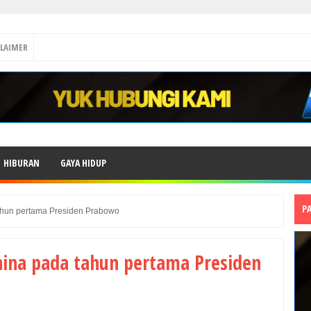
CLAIMER
HIBURAN
GAYA HIDUP
P
hun pertama Presiden Prabowo
ina pada tahun pertama Presiden