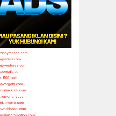
essaymeson.com
egystars.com
ajt-ventures.com
seomails.com
e1500.com
savorgold.com
wikibacklink.com
cremonanet.com
mizempire.com
javaddaraei.com
bestartpromotion.com