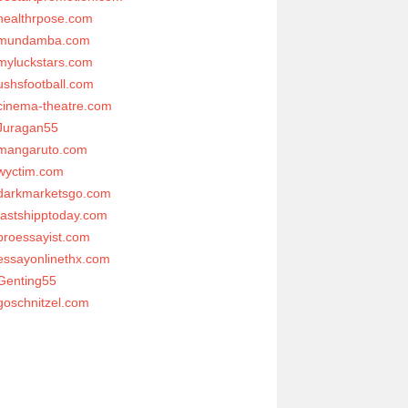
healthrpose.com
mundamba.com
myluckstars.com
ushsfootball.com
cinema-theatre.com
Juragan55
mangaruto.com
wyctim.com
darkmarketsgo.com
fastshipptoday.com
proessayist.com
essayonlinethx.com
Genting55
goschnitzel.com