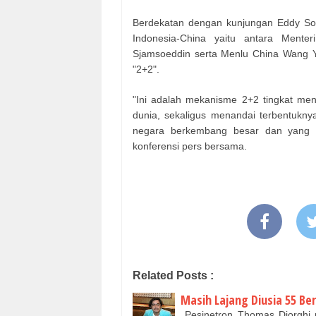
Berdekatan dengan kunjungan Eddy Soep
Indonesia-China yaitu antara Mente
Sjamsoeddin serta Menlu China Wang Yi
"2+2".
"Ini adalah mekanisme 2+2 tingkat ment
dunia, sekaligus menandai terbentukny
negara berkembang besar dan yang 
konferensi pers bersama.
Related Posts :
Masih Lajang Diusia 55 Be
Pesinetron Thomas Djorghi m