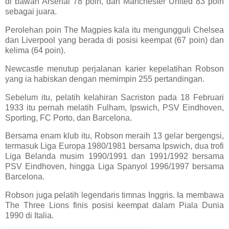
di bawah Arsenal 78 poin, dan Manchester United 83 poin
sebagai juara.
Perolehan poin The Magpies kala itu mengungguli Chelsea
dan Liverpool yang berada di posisi keempat (67 poin) dan
kelima (64 poin).
Newcastle menutup perjalanan karier kepelatihan Robson
yang ia habiskan dengan memimpin 255 pertandingan.
Sebelum itu, pelatih kelahiran Sacriston pada 18 Februari
1933 itu pernah melatih Fulham, Ipswich, PSV Eindhoven,
Sporting, FC Porto, dan Barcelona.
Bersama enam klub itu, Robson meraih 13 gelar bergengsi,
termasuk Liga Europa 1980/1981 bersama Ipswich, dua trofi
Liga Belanda musim 1990/1991 dan 1991/1992 bersama
PSV Eindhoven, hingga Liga Spanyol 1996/1997 bersama
Barcelona.
Robson juga pelatih legendaris timnas Inggris. Ia membawa
The Three Lions finis posisi keempat dalam Piala Dunia
1990 di Italia.