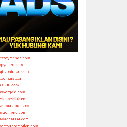
essaymeson.com
egystars.com
ajt-ventures.com
seomails.com
e1500.com
savorgold.com
wikibacklink.com
cremonanet.com
mizempire.com
javaddaraei.com
bestartpromotion.com