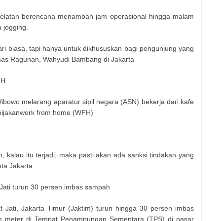
elatan berencana menambah jam operasional hingga malam
 jogging.
hari biasa, tapi hanya untuk dikhususkan bagi pengunjung yang
umas Ragunan, Wahyudi Bambang di Jakarta
FH
owo melarang aparatur sipil negara (ASN) bekerja dari kafe
bijakanwork from home (WFH)
kalau itu terjadi, maka pasti akan ada sanksi tindakan yang
ota Jakarta
Jati turun 30 persen imbas sampah
Jati, Jakarta Timur (Jaktim) turun hingga 30 persen imbas
am meter di Tempat Penampungan Sementara (TPS) di pasar