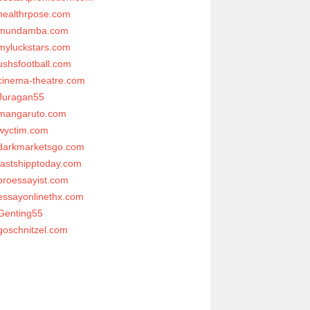
healthrpose.com
mundamba.com
myluckstars.com
ushsfootball.com
cinema-theatre.com
Juragan55
mangaruto.com
wyctim.com
darkmarketsgo.com
fastshipptoday.com
proessayist.com
essayonlinethx.com
Genting55
goschnitzel.com